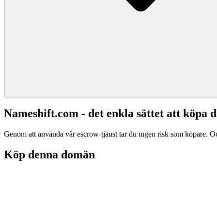
Nameshift.com - det enkla sättet att köp
Genom att använda vår escrow-tjänst tar du ingen risk som köpare. Och d
Köp denna domän